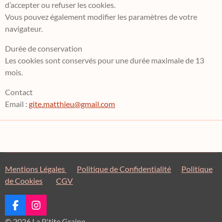
d’accepter ou refuser les cookies.
Vous pouvez également modifier les paramètres de votre
navigateur.
Durée de conservation
Les cookies sont conservés pour une durée maximale de 13
mois.
Contact
Email :
gite.matthieu@gmail.com
Mentions Légales
Politique de Confidentialité
Politique
de Cookies
CGV
F
I
a
n
© 2026 La P'tite Graine